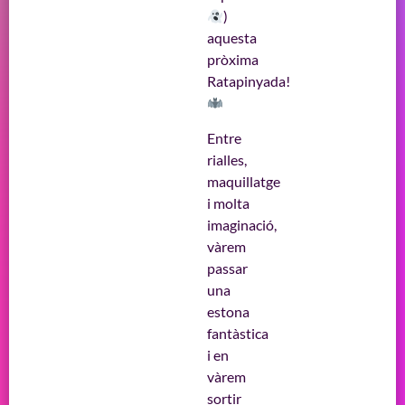
)
aquesta
pròxima
Ratapinyada!
Entre
rialles,
maquillatge
i molta
imaginació,
vàrem
passar
una
estona
fantàstica
i en
vàrem
sortir