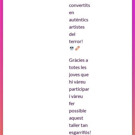
convertits
en
autèntics
artistes
del
terror!
Gràcies a
totes les
joves que
hi vàreu
participar
i vàreu
fer
possible
aquest
taller tan
esgarrifós!