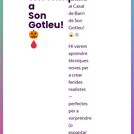
a
al Casal
Son
de Barri
de Son
Gotleu!
Gotleu!
Hi vàrem
aprendre
tècniques
noves per
a crear
ferides
realistes
—
perfectes
per a
sorprendre
(o
espantar