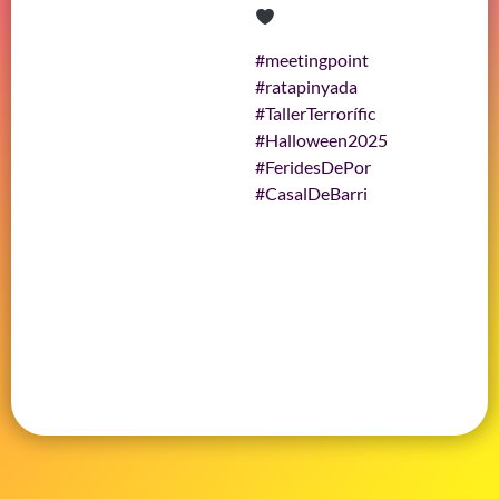
#meetingpoint
#ratapinyada
#TallerTerrorífic
#Halloween2025
#FeridesDePor
#CasalDeBarri