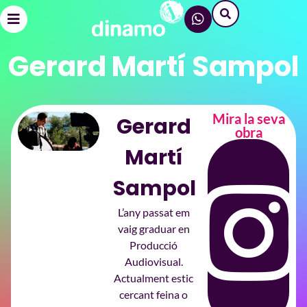
Gerard Martí Sampol
Mira la seva
Gerard
obra
Martí
Sampol
L’any passat em
vaig graduar en
Producció
Audiovisual.
Actualment estic
cercant feina o