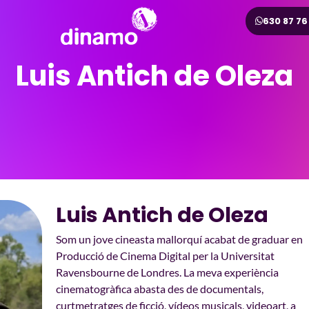
630 87 76
Luis Antich de Oleza
Luis Antich de Oleza
Som un jove cineasta mallorquí acabat de graduar en
Producció de Cinema Digital per la Universitat
Ravensbourne de Londres. La meva experiència
cinematogràfica abasta des de documentals,
curtmetratges de ficció, vídeos musicals, videoart, a