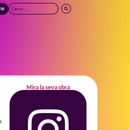
 10
Mira la seva obra
t