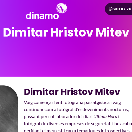
630 87 76
Dimitar Hristov Mitev
Dimitar Hristov Mitev
Vaig començar fent fotografia paisatgística i vaig
continuar com a fotògraf d'esdeveniments nocturns,
passant per col·laborador del diari
Ultima Hora
i
fotògraf de diverses empreses de seguretat, i he acaba
perfilant el meu estil cap a temàtiques introspectives,