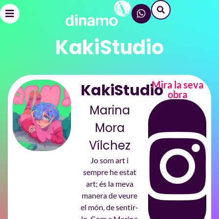
KakiStudio
Mira la seva
KakiStudio
obra
Marina
Mora
Vílchez
Jo som art i
sempre he estat
art; és la meva
manera de veure
el món, de sentir-
lo. Com a Marina