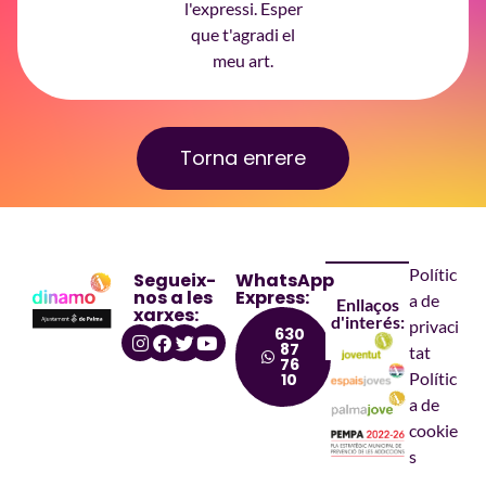
l'expressi. Esper
que t'agradi el
meu art.
Torna enrere
Polític
Segueix-
WhatsApp
nos a les
Express:
a de
Enllaços
xarxes:
d'interés:
privaci
630
87
tat
76
Polític
10
a de
cookie
s