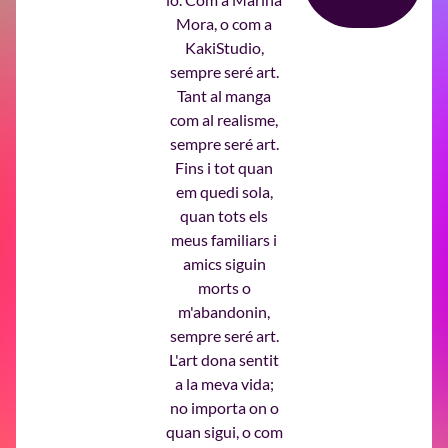
Mora, o com a
KakiStudio,
sempre seré art.
Tant al manga
com al realisme,
sempre seré art.
Fins i tot quan
em quedi sola,
quan tots els
meus familiars i
amics siguin
morts o
m'abandonin,
sempre seré art.
L'art dona sentit
a la meva vida;
no importa on o
quan sigui, o com