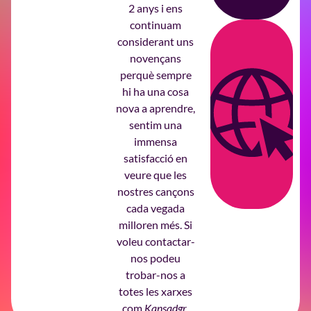
2 anys i ens
continuam
considerant uns
novençans
perquè sempre
hi ha una cosa
nova a aprendre,
sentim una
immensa
satisfacció en
veure que les
nostres cançons
cada vegada
milloren més. Si
voleu contactar-
nos podeu
trobar-nos a
totes les xarxes
com
Kansadgr
.