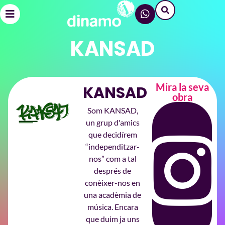
KANSAD
Mira la seva
KANSAD
obra
Som KANSAD,
un grup
d'
amics
que decidírem
“independitzar-
nos” com a tal
després de
conèixer-nos en
una acadèmia de
música. Encara
que duim ja uns