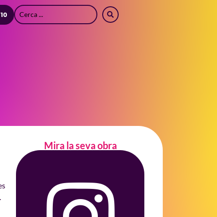
 10
Mira la seva obra
es
.