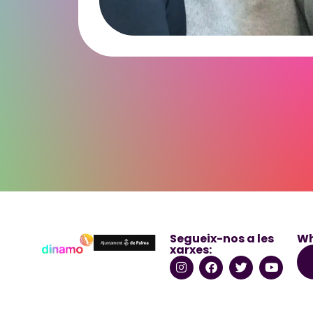
Segueix-nos a les
Wh
xarxes: