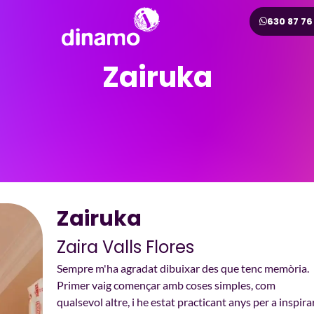
630 87 76
Zairuka
Zairuka
Zaira Valls Flores
Sempre m'ha agradat dibuixar des que tenc memòria.
Primer vaig començar amb coses simples, com
qualsevol altre, i he estat practicant anys per a inspira