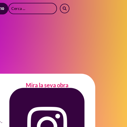
 10
Mira la seva obra
r-