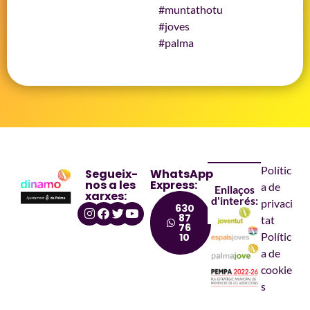
#muntathotu
#joves
#palma
Polític
Segueix-
WhatsApp
nos a les
Express:
a de
Enllaços
xarxes:
d'interés:
privaci
630
87
tat
76
Polític
10
a de
cookie
s