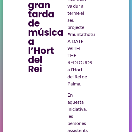
gran
va dur a
tarda
terme el
de
seu
projecte
música
#muntathotu
a
A DATE
l’Hort
WITH
THE
del
REDLOUDS
Rei
a l’Hort
del Rei de
Palma.
En
aquesta
iniciativa,
les
persones
assistents