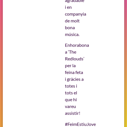
agradable
i en
companyia
de molt
bona
música.
Enhorabona
a ‘The
Redlouds’
per la
feina feta
i gràcies a
totes i
tots el
que hi
vareu
assistir!
#FeimEstiuJove