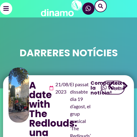
DARRERES NOTÍCIES
A
Comparteix
ANTERIOR
SEGÜENT
21/08/
El passat
la
WhatsApp
Overseas Idol
Kpop end of summer
date
2023
dissabte
notícia!
dia 19
with
d’agost, el
The
grup
Redlouds:
musical
‘The
una
Redlouds’