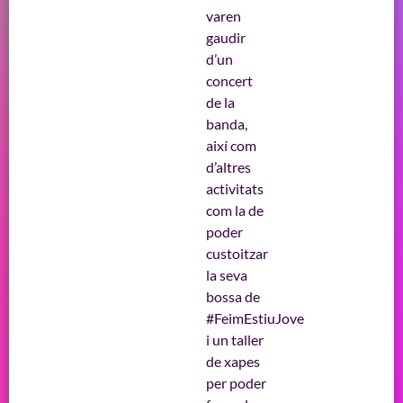
varen
gaudir
d’un
concert
de la
banda,
així com
d’altres
activitats
com la de
poder
custoitzar
la seva
bossa de
#FeimEstiuJove
i un taller
de xapes
per poder