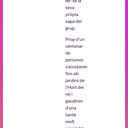
fer-se la
seva
pròpia
xapa del
grup.
Prop d’un
centenar
de
persones
s’acostaren
fins als
jardins de
l’Hort del
rei i
gaudiren
d’una
tarda
molt