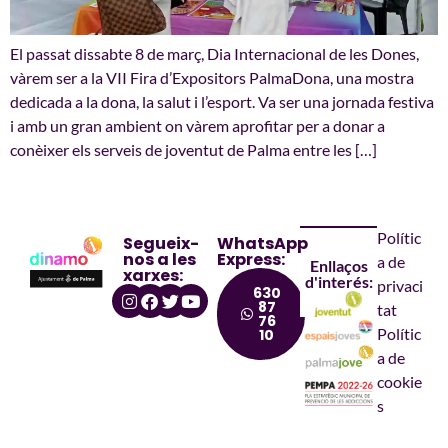
El passat dissabte 8 de març, Dia Internacional de les Dones,
vàrem ser a la VII Fira d’Expositors PalmaDona, una mostra
dedicada a la dona, la salut i l’esport. Va ser una jornada festiva
i amb un gran ambient on vàrem aprofitar per a donar a
conèixer els serveis de joventut de Palma entre les […]
Polític
Segueix-
WhatsApp
nos a les
Express:
a de
Enllaços
xarxes:
d'interés:
privaci
630
87
tat
76
Polític
10
a de
cookie
s