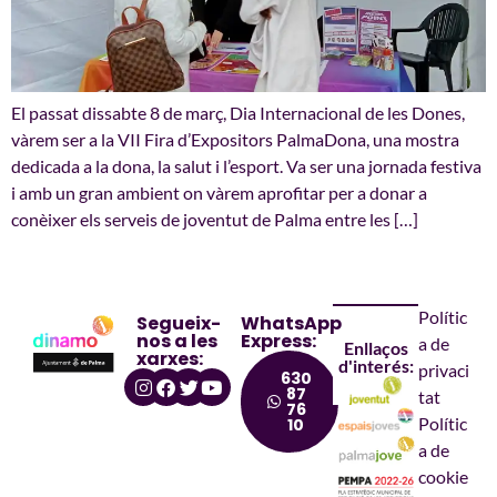
El passat dissabte 8 de març, Dia Internacional de les Dones,
vàrem ser a la VII Fira d’Expositors PalmaDona, una mostra
dedicada a la dona, la salut i l’esport. Va ser una jornada festiva
i amb un gran ambient on vàrem aprofitar per a donar a
conèixer els serveis de joventut de Palma entre les […]
Polític
Segueix-
WhatsApp
nos a les
Express:
a de
Enllaços
xarxes:
d'interés:
privaci
630
87
tat
76
Polític
10
a de
cookie