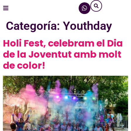
Categoría:
Youthday
Holi Fest, celebram el Dia
de la Joventut amb molt
de color!