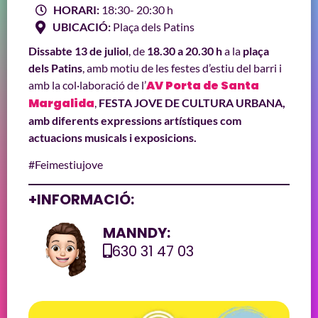
HORARI:
18:30
- 20:30 h
UBICACIÓ:
Plaça dels Patins
Dissabte 13 de juliol
, de
18.30 a 20.30 h
a la
plaça
dels Patins
, amb motiu de les festes d’estiu del barri i
AV Porta de Santa
amb la col·laboració de l’
Margalida
,
FESTA JOVE DE CULTURA URBANA,
amb diferents expressions artístiques com
actuacions musicals i exposicions.
#Feimestiujove
+INFORMACIÓ:
MANNDY:
630 31 47 03