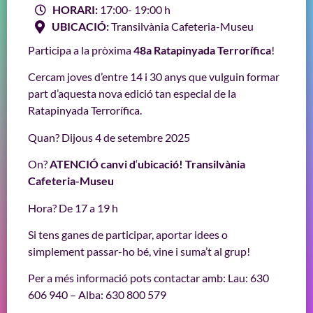
HORARI:
17:00
- 19:00 h
UBICACIÓ:
Transilvània Cafeteria-Museu
Participa a la pròxima
48a Ratapinyada Terrorífica
!
Cercam joves d’entre 14 i 30 anys que vulguin formar
part d’aquesta nova edició tan especial de la
Ratapinyada Terrorífica.
Quan? Dijous 4 de setembre 2025
On?
ATENCIÓ canvi d
‘
ubicació! Transilvània
Cafeteria-Museu
Hora? De 17 a 19 h
Si tens ganes de participar, aportar idees o
simplement passar-ho bé, vine i suma’t al grup!
Per a més informació pots contactar amb: Lau: 630
606 940 – Alba: 630 800 579