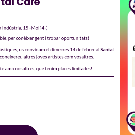
ntal Café
 Indústria, 15 -Molí 4-)
e, per conèixer gent i trobar oportunitats!
plàstiques, us convidam el dimecres 14 de febrer al
Santal
 coneixereu altres joves artistes com vosaltres.
cte amb nosaltres, que tenim places limitades!