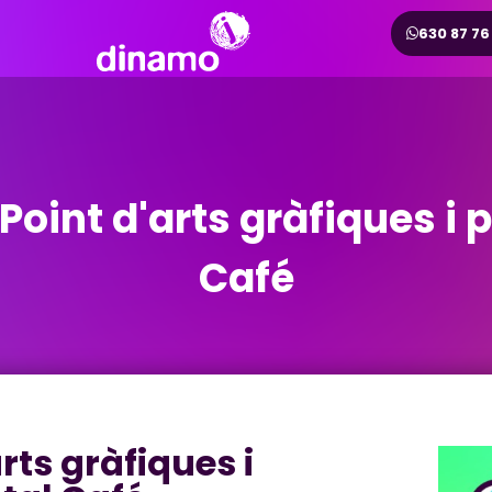
630 87 76
oint d'arts gràfiques i 
Café
rts gràfiques i