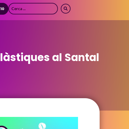
 10
plàstiques al Santal