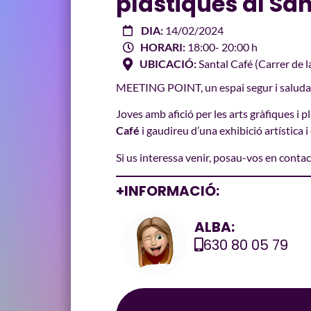
plàstiques al Sa
DIA:
14/02/2024
HORARI:
18:00
- 20:00 h
UBICACIÓ:
Santal Café (Carrer de la
MEETING POINT, un espai segur i saludabl
Joves amb afició per les arts gràfiques i 
Café
i gaudireu d’una exhibició artística i
Si us interessa venir, posau-vos en conta
+INFORMACIÓ:
ALBA:
630 80 05 79