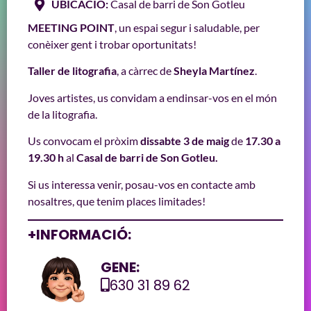
UBICACIÓ:
Casal de barri de Son Gotleu
MEETING POINT
, un espai segur i saludable, per
conèixer gent i trobar oportunitats!
Taller de litografia
, a càrrec de
Sheyla Martínez
.
Joves artistes, us convidam a endinsar-vos en el món
de la litografia.
Us convocam el pròxim
dissabte 3 de maig
de
17.30 a
19.30 h
al
Casal de barri de Son Gotleu.
Si us interessa venir, posau-vos en contacte amb
nosaltres, que tenim places limitades!
+INFORMACIÓ:
GENE:
630 31 89 62