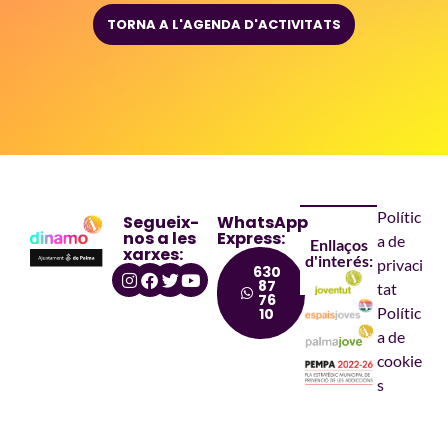
TORNA A L'AGENDA D'ACTIVITATS
Polític
Segueix-
WhatsApp
nos a les
Express:
a de
Enllaços
xarxes:
d'interés:
privaci
630
87
tat
76
Polític
10
a de
cookie
s