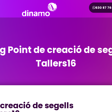
630 87 76
 Point de creació de seg
Tallers16
creació de segells