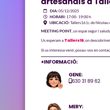
artesanals a Tall
DIA:
05/12/2025
HORARI:
17:00
- 19:00 h
UBICACIÓ:
Tallers16 (c. de Nicolau
MEETING POINT
, un espai segur i salud
Tallers16
Us esperam a
, on descobrire
Si us interessa venir, posau-vos en conta
+INFORMACIÓ:
GENE:
630 31 89 62
MERY: