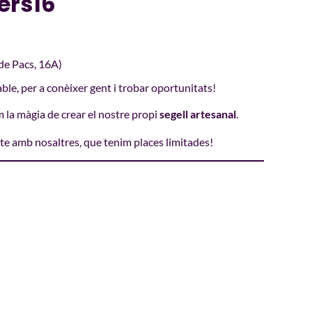
ers16
 de Pacs, 16A)
able, per a conèixer gent i trobar oportunitats!
m la màgia de crear el nostre propi
segell artesanal
.
cte amb nosaltres, que tenim places limitades!