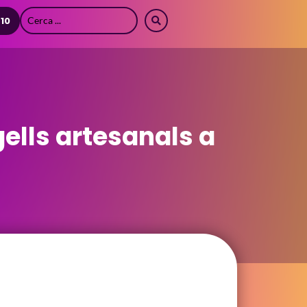
 10
ells artesanals a