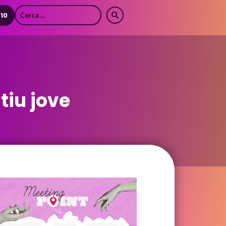
 10
tiu jove