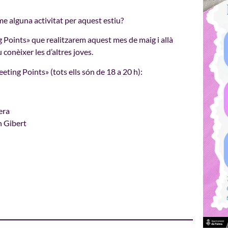
me alguna activitat per aquest estiu?
 Points» que realitzarem aquest mes de maig i allà
conèixer les d’altres joves.
ting Points» (tots ells són de 18 a 20 h):
era
n Gibert