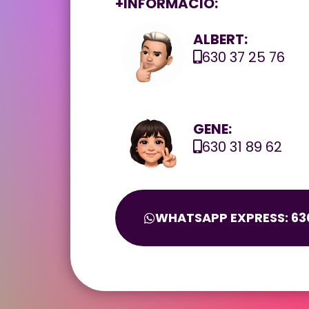
+INFORMACIÓ:
ALBERT:
630 37 25 76
GENE:
630 31 89 62
WHATSAPP EXPRESS: 630