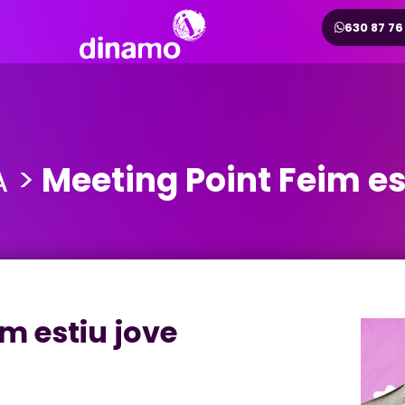
630 87 76
 >
Meeting Point Feim es
m estiu jove