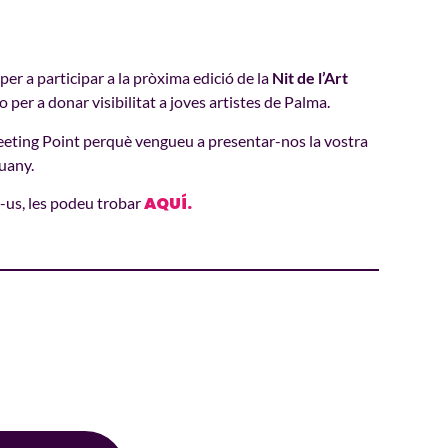
per
a
participar a la
pròxima
edició
de la
Nit de l’Art
o per a
donar
visibilitat
a
joves
artistes
de Palma.
eeting Point perquè vengueu a presentar-nos la vostra
guany.
AQUÍ.
e-us, les podeu trobar