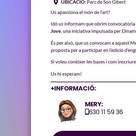
UBICACIÓ:
Parc de Son Gibert
Us apassiona el món de l’art?
Idò us informam que obrim
convocatòria
Jove
, una iniciativa impulsada
per
Dinam
És per això, que us convocam a aquest M
proposta per a participar en l’edició d’en
Si voleu conèixer les bases i com inscriur
Us hi esperam!
+INFORMACIÓ:
MERY:
630 11 59 36