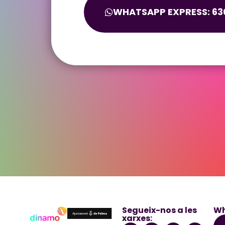
WHATSAPP EXPRESS: 630
Segueix-nos a les
Wh
xarxes: