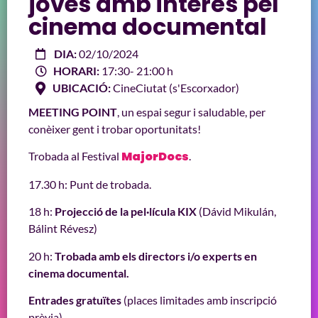
joves amb interès pel
cinema documental
DIA:
02/10/2024
HORARI:
17:30
- 21:00 h
UBICACIÓ:
CineCiutat (s'Escorxador)
MEETING POINT
, un espai segur i saludable, per
conèixer gent i trobar oportunitats!
MajorDocs
Trobada al Festival
.
17.30 h: Punt de trobada.
18 h:
Projecció de la pel·lícula KIX
(Dávid Mikulán,
Bálint Révesz)
20 h:
Trobada amb els directors i/o experts en
cinema documental.
Entrades gratuïtes
(places limitades amb inscripció
prèvia).