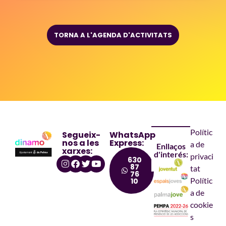
TORNA A L'AGENDA D'ACTIVITATS
Polític
Segueix-
WhatsApp
nos a les
Express:
a de
Enllaços
xarxes:
d'interés:
privaci
630
87
tat
76
Polític
10
a de
cookie
s