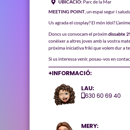
UBICACIÓ:
Parc de la Mar
MEETING POINT
, un espai segur i salud
Us agrada el cosplay? El món idol? L’anime 
Doncs us convocam el pròxim
dissabte 2
conèixer a altres joves amb la vostra mate
pròxima iniciativa friki que volem dur a t
Si us interessa venir, posau-vos en conta
+INFORMACIÓ:
LAU:
630 60 69 40
MERY: