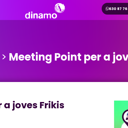
630 87 76
 >
Meeting Point per a jov
 a joves Frikis