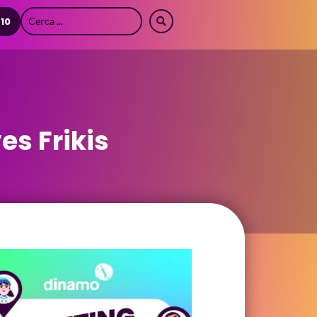
 10
es Frikis