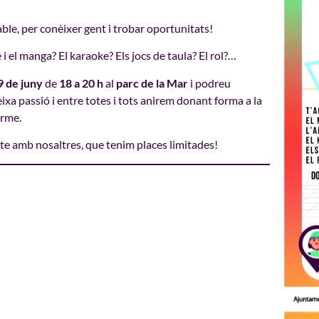
able, per conèixer gent i trobar oportunitats!
i el manga? El karaoke? Els jocs de taula? El rol?…
9 de juny
de
18 a 20 h
al
parc de la Mar
i podreu
ixa passió i entre totes i tots anirem donant forma a la
erme.
cte amb nosaltres, que tenim places limitades!