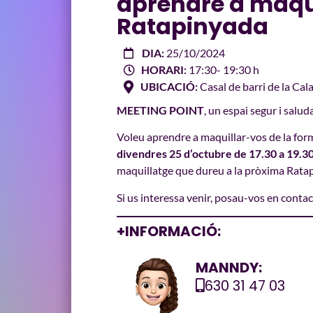
aprendre a maqui
Ratapinyada
DIA:
25/10/2024
HORARI:
17:30
- 19:30 h
UBICACIÓ:
Casal de barri de la Cala
MEETING POINT
, un espai segur i salud
Voleu aprendre a maquillar-vos de la for
divendres 25 d’octubre de 17.30 a 19.30
maquillatge que dureu a la pròxima Rata
Si us interessa venir, posau-vos en conta
+INFORMACIÓ:
MANNDY:
630 31 47 03