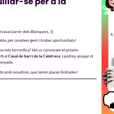
llar-se per a la
trava (carrer dels Blanquers, 1)
able, per conèixer gent i trobar oportunitats!
ma més terrorífica? Idò us convocam el pròxim
 h
al
Casal de barri de la Calatrava
i podreu assajar el
pinyada.
cte amb nosaltres, que tenim places limitades!