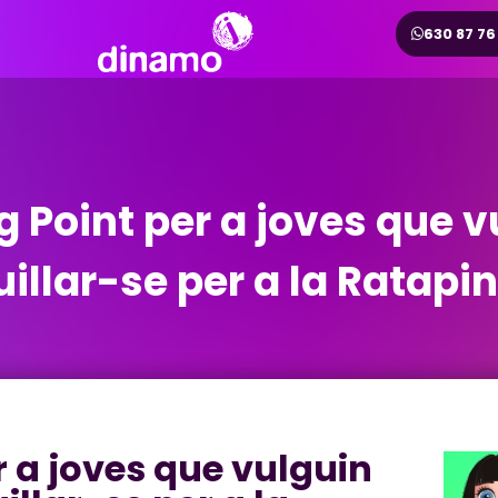
630 87 76
 Point per a joves que v
illar-se per a la Ratapi
r a joves que vulguin