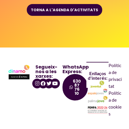
TORNA A L'AGENDA D'ACTIVITATS
Polític
Segueix-
WhatsApp
nos a les
Express:
a de
Enllaços
xarxes:
d'interés:
privaci
630
87
tat
76
Polític
10
a de
cookie
s