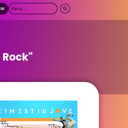
 10
n Rock"