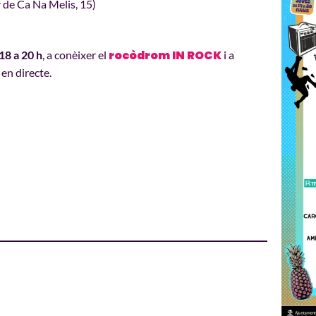
 de Ca Na Melis, 15)
rocòdrom
IN ROCK
18 a 20 h
, a conèixer el
i a
en directe.