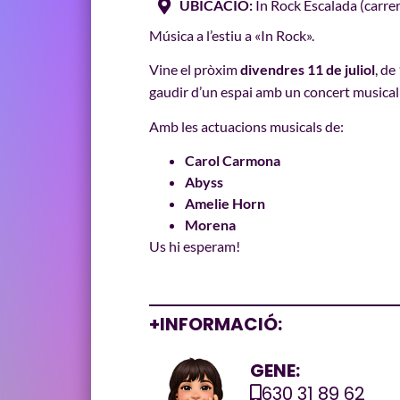
UBICACIÓ:
In Rock Escalada (carrer
Música a l’estiu a «In Rock».
Vine el pròxim
divendres 11 de juliol
, de
gaudir d’un espai amb un concert musical 
Amb les actuacions musicals de:
Carol Carmona
Abyss
Amelie Horn
Morena
Us hi esperam!
+INFORMACIÓ:
GENE:
630 31 89 62