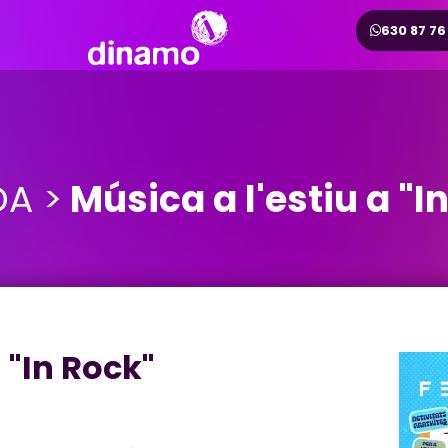
630 87 76
A >
Música a l'estiu a "I
 "In Rock"