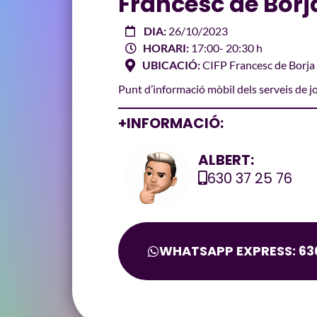
Francesc de Borj
DIA:
26/10/2023
HORARI:
17:00
- 20:30 h
UBICACIÓ:
CIFP Francesc de Borja
Punt d’informació mòbil dels serveis de 
+INFORMACIÓ:
ALBERT:
630 37 25 76
WHATSAPP EXPRESS: 630