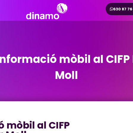
630 87 76
informació mòbil al CIFP
Moll
ó mòbil al CIFP