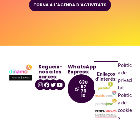
TORNA A L'AGENDA D'ACTIVITATS
Polític
Segueix-
WhatsApp
nos a les
Express:
a de
Enllaços
xarxes:
d'interés:
privaci
630
87
tat
76
Polític
10
a de
cookie
s