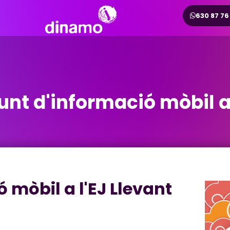
630 87 76
unt d'informació mòbil a 
 mòbil a l'EJ Llevant