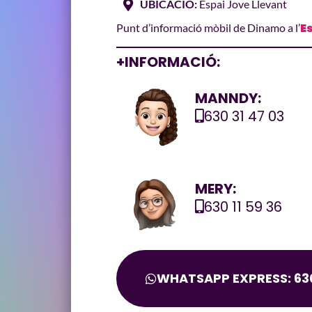
UBICACIÓ:
Espai Jove Llevant
E
Punt d’informació mòbil de Dinamo a l’
+INFORMACIÓ:
MANNDY:
630 31 47 03
MERY:
630 11 59 36
WHATSAPP EXPRESS: 630