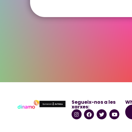
Segueix-nos a les
Wh
xarxes: