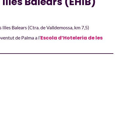
 Illes Balears (EHIB)
s Illes Balears (Ctra. de Valldemossa, km 7,5)
Escola d’Hoteleria de les
oventut de Palma a l’