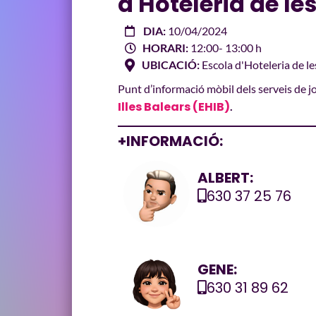
d'Hoteleria de les
DIA:
10/04/2024
HORARI:
12:00
- 13:00 h
UBICACIÓ:
Escola d'Hoteleria de le
Punt d’informació mòbil dels serveis de j
Illes Balears (EHIB)
.
+INFORMACIÓ:
ALBERT:
630 37 25 76
GENE:
630 31 89 62