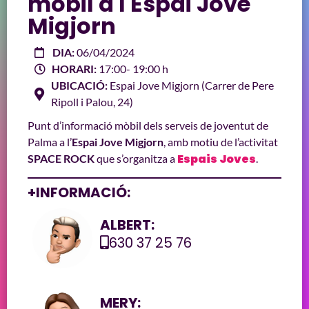
mòbil a l'Espai Jove
Migjorn
DIA:
06/04/2024
HORARI:
17:00
- 19:00 h
UBICACIÓ:
Espai Jove Migjorn (Carrer de Pere
Ripoll i Palou, 24)
Punt d’informació mòbil dels serveis de joventut de
Palma a l’
Espai Jove Migjorn
, amb motiu de l’activitat
Espais Joves
SPACE ROCK
que s’organitza a
.
+INFORMACIÓ:
ALBERT:
630 37 25 76
MERY: