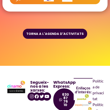
TORNA A L'AGENDA D'ACTIVITATS
Polític
Segueix-
WhatsApp
nos a les
Express:
a de
Enllaços
xarxes:
d'interés:
privaci
630
87
tat
76
Polític
10