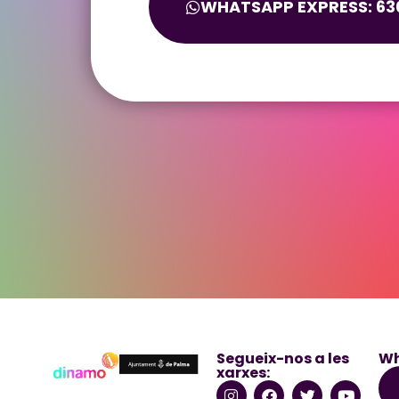
WHATSAPP EXPRESS: 630
Segueix-nos a les
Wh
xarxes: