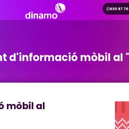
630 87 76
t d'informació mòbil al
ó mòbil al