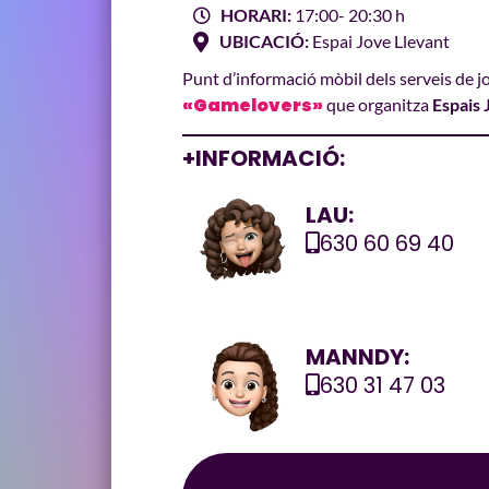
HORARI:
17:00
- 20:30 h
UBICACIÓ:
Espai Jove Llevant
Punt d’informació mòbil dels serveis de j
«Gamelovers»
que organitza
Espais 
+INFORMACIÓ:
LAU:
630 60 69 40
MANNDY:
630 31 47 03