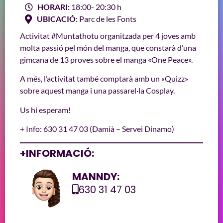
HORARI:
18:00
- 20:30 h
UBICACIÓ:
Parc de les Fonts
Activitat #Muntathotu organitzada per 4 joves amb
molta passió pel món del manga, que constarà d’una
gimcana de 13 proves sobre el manga «
One
Peace».
A més, l’activitat també comptarà amb un «
Quizz
»
sobre aquest manga i una passarel·la
Cosplay
.
Us hi esperam!
+ Info: 630 31 47 03 (Damià – Servei Dinamo)
+INFORMACIÓ:
MANNDY:
630 31 47 03