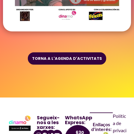
TORNA A L'AGENDA D'ACTIVITATS
Polític
Segueix-
WhatsApp
nos a les
Express:
a de
Enllaços
xarxes:
d'interés:
privaci
630