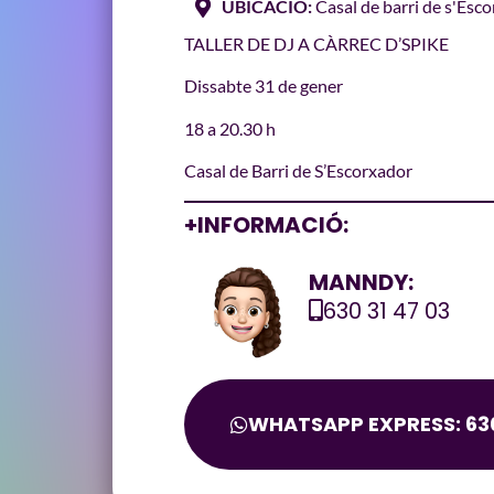
UBICACIÓ:
Casal de barri de s'Esc
TALLER DE DJ A CÀRREC D’SPIKE
Dissabte 31 de gener
18 a 20.30 h
Casal de Barri de S’Escorxador
+INFORMACIÓ:
MANNDY:
630 31 47 03
WHATSAPP EXPRESS: 630