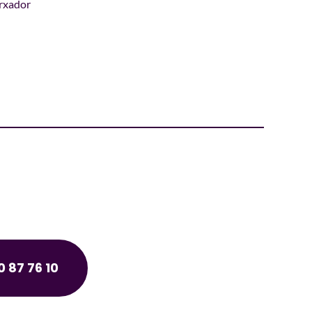
orxador
 87 76 10