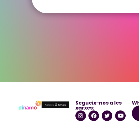
Segueix-nos a les
Wh
xarxes: