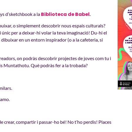
Biblioteca de Babel
enys d’sketchbook a la
.
dibuixar, o simplement descobrir nous espais culturals?
nic per a deixar-hi volar la teva imaginació! Du-hi el
 dibuixar en un entorn inspirador (o a la cafeteria, si
Creadors, on podràs descobrir projectes de joves com tu i
pis Muntathotu. Què podràs fer a la trobada?
milars.
namo.
 crear, compartir i passar-ho bé! No t’ho perdis! Places