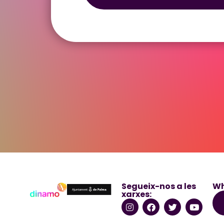
Segueix-nos a les
Wh
xarxes: