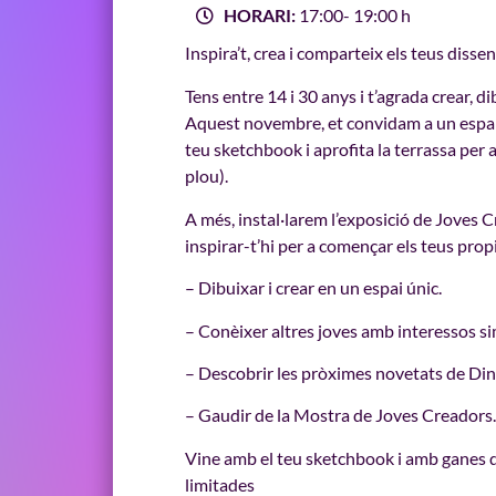
HORARI:
17:00
- 19:00 h
Inspira’t, crea i comparteix els teus diss
Tens entre 14 i 30 anys i t’agrada crear, 
Aquest novembre, et convidam a un espai ú
teu sketchbook i aprofita la terrassa per a
plou).
A més, instal·larem l’exposició de Joves 
inspirar-t’hi per a començar els teus pro
– Dibuixar i crear en un espai únic.
– Conèixer altres joves amb interessos si
– Descobrir les pròximes novetats de Di
– Gaudir de la Mostra de Joves Creadors.
Vine amb el teu sketchbook i amb ganes de
limitades