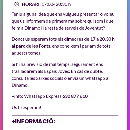
HORARI:
17:00
- 20:30 h
Teniu alguna idea que ens vulgueu presentar o voleu
que us informem de primera mà sobre qui som i que
feim a Dinamo i la resta de serveis de Joventut?
Doncs us esperam tots els
dimecres de 17 a 20.30 h
al parc de les Fonts
, ens coneixem i parlam de tots
aquests temes.
Si hi ha previsió de mal temps, segurament ens
traslladarem als Espais Joves. En cas de dubte,
consulta les xarxes socials o envia un whatsapp a
Dinamo.
+info: Whatsapp Express
630 877 610
Us hi esperam!
+INFORMACIÓ: