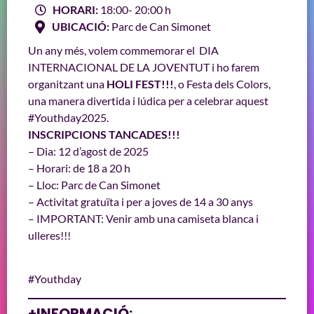
HORARI:
18:00
- 20:00 h
UBICACIÓ:
Parc de Can Simonet
Un any més, volem commemorar el DIA
INTERNACIONAL DE LA JOVENTUT i ho farem
organitzant una
HOLI FEST!!!
, o Festa dels Colors,
una manera divertida i lúdica per a celebrar aquest
#Youthday2025.
INSCRIPCIONS TANCADES!!!
– Dia: 12 d’agost de 2025
– Horari: de 18 a 20 h
– Lloc: Parc de Can Simonet
– Activitat gratuïta i per a joves de 14 a 30 anys
– IMPORTANT: Venir amb una camiseta blanca i
ulleres!!!
#Youthday
+INFORMACIÓ: