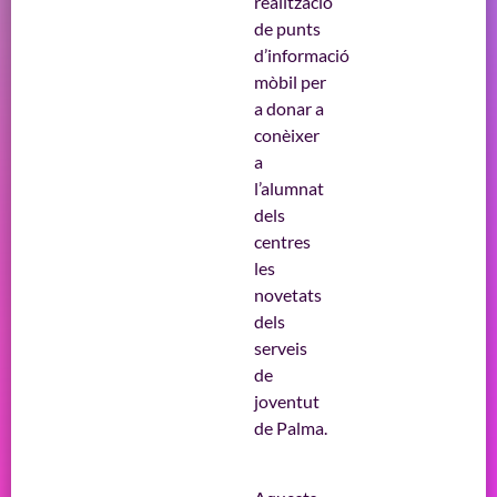
realització
de punts
d’informació
mòbil per
a donar a
conèixer
a
l’alumnat
dels
centres
les
novetats
dels
serveis
de
joventut
de Palma.