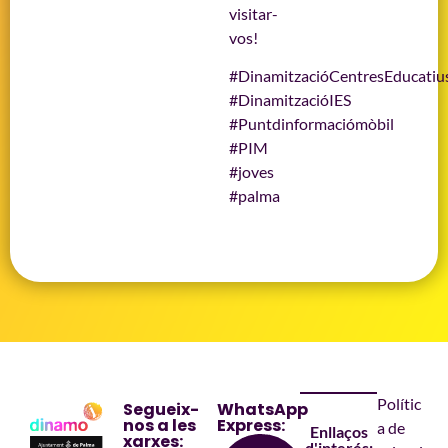
visitar-
vos!
#DinamitzacióCentresEducatiu
#DinamitzacióIES
#Puntdinformaciómòbil
#PIM
#joves
#palma
Polític
Segueix-
WhatsApp
nos a les
Express:
a de
Enllaços
xarxes:
d'interés: