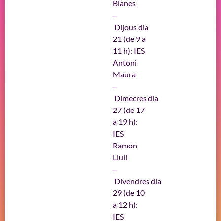
Blanes
–
Dijous dia
21 (de 9 a
11 h): IES
Antoni
Maura
–
Dimecres dia
27 (de 17
a 19 h):
IES
Ramon
Llull
–
Divendres dia
29 (de 10
a 12 h):
IES