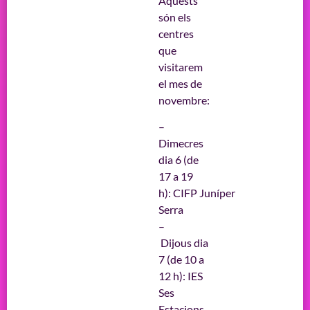
Aquests
són els
centres
que
visitarem
el mes de
novembre:
–
Dimecres
dia 6 (de
17 a 19
h): CIFP Juníper
Serra
–
Dijous dia
7 (de 10 a
12 h): IES
Ses
Estacions