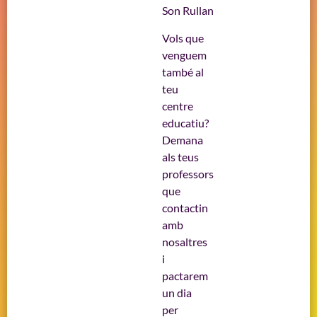
Son Rullan
Vols que
venguem
també al
teu
centre
educatiu?
Demana
als teus
professors
que
contactin
amb
nosaltres
i
pactarem
un dia
per