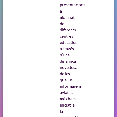
presentacions
a
alumnat
de
diferents
centres
educatius
a través
d’una
dinàmica
novedosa
de les
qual us
informarem
aviat i a
més hem
iniciat ja
la