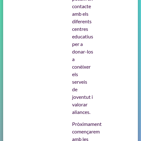
contacte
amb els
diferents
centres
educatius
per a
donar-los
a
conèixer
els
serveis
de
joventut i
valorar
aliances.
Pròximament
començarem
amb les