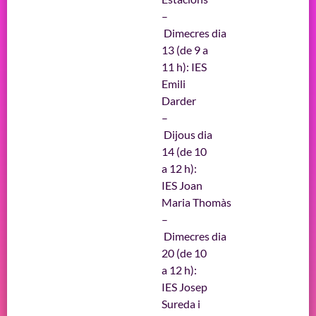
–
Dimecres dia
13 (de 9 a
11 h): IES
Emili
Darder
–
Dijous dia
14 (de 10
a 12 h):
IES Joan
Maria Thomàs
–
Dimecres dia
20 (de 10
a 12 h):
IES Josep
Sureda i