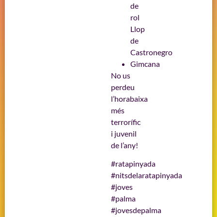
de
rol
Llop
de
Castronegro
Gimcana
No us
perdeu
l’horabaixa
més
terrorífic
i juvenil
de l’any!
#ratapinyada
#nitsdelaratapinyada
#joves
#palma
#jovesdepalma