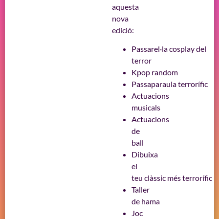
aquesta
nova
edició:
Passarel·la cosplay del
terror
Kpop random
Passaparaula terrorífic
Actuacions
musicals
Actuacions
de
ball
Dibuixa
el
teu clàssic més terrorífic
Taller
de hama
Joc