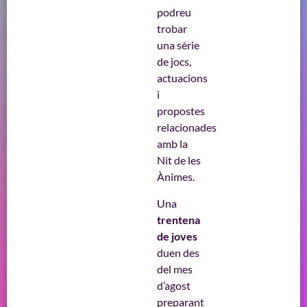
podreu
trobar
una sèrie
de jocs,
actuacions
i
propostes
relacionades
amb la
Nit de les
Ànimes.
Una
trentena
de joves
duen des
del mes
d’agost
preparant