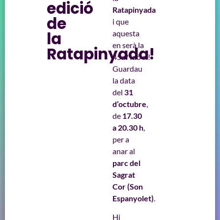
edició
Ratapinyada
de
i que
la
aquesta
en serà la
Ratapinyada!
45a? Idò sí!
Guardau
la data
del
31
d’octubre
,
de
17.30
a 20.30 h
,
per a
anar al
parc del
Sagrat
Cor
(Son
Espanyolet)
.
Hi