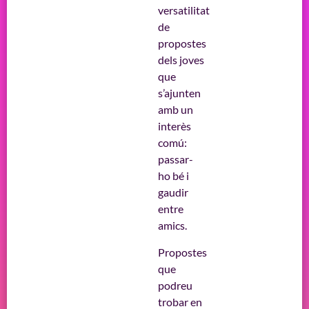
versatilitat
de
propostes
dels joves
que
s’ajunten
amb un
interès
comú:
passar-
ho bé i
gaudir
entre
amics.
Propostes
que
podreu
trobar en