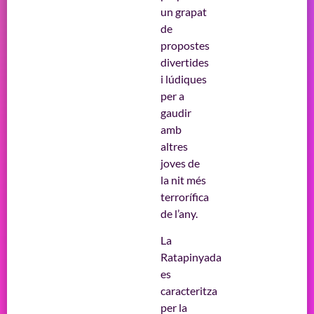
un grapat
de
propostes
divertides
i lúdiques
per a
gaudir
amb
altres
joves de
la nit més
terrorífica
de l’any.
La
Ratapinyada
es
caracteritza
per la