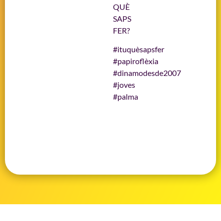
QUÈ
SAPS
FER?
#ituquèsapsfer
#papiroflèxia
#dinamodesde2007
#joves
#palma