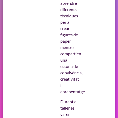
aprendre
diferents
tècniques
per a
crear
figures de
paper
mentre
compartien
una
estona de
convivència,
creativitat
i
aprenentatge.
Durant el
taller es
varen