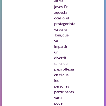
altres
joves. En
aquesta
ocasió, el
protagonista
va ser en
Toni, que
va
impartir
un
divertit
taller de
papiroflèxia
en el qual
les
persones
participants
varen
poder