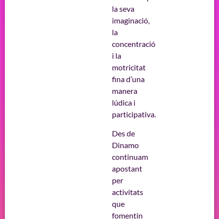
la seva
imaginació,
la
concentració
i la
motricitat
fina d’una
manera
lúdica i
participativa.
Des de
Dinamo
continuam
apostant
per
activitats
que
fomentin