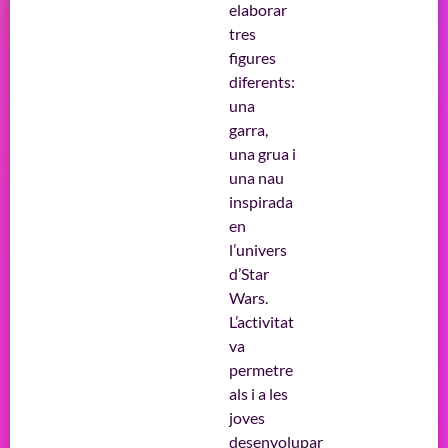
elaborar
tres
figures
diferents:
una
garra,
una grua i
una nau
inspirada
en
l’univers
d’Star
Wars.
L’activitat
va
permetre
als i a les
joves
desenvolupar