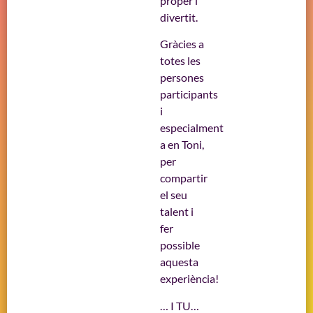
proper i
divertit.
Gràcies a
totes les
persones
participants
i
especialment
a en Toni,
per
compartir
el seu
talent i
fer
possible
aquesta
experiència!
… I TU…