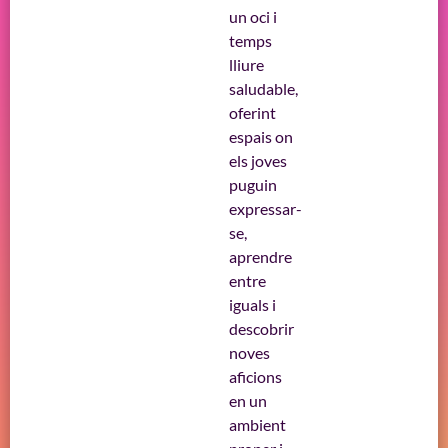
un oci i
temps
lliure
saludable,
oferint
espais on
els joves
puguin
expressar-
se,
aprendre
entre
iguals i
descobrir
noves
aficions
en un
ambient