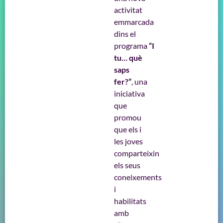
activitat
emmarcada
dins el
programa
“I
tu… què
saps
fer?”
, una
iniciativa
que
promou
que els i
les joves
comparteixin
els seus
coneixements
i
habilitats
amb