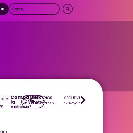
 10
Comparteix
ANTERIOR
SEGÜENT
uliol,
la
WhatsApp
Taller d’espases amb Shamousito
Friki Royale
va
notícia!
 com