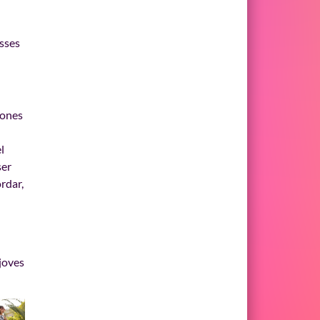
osses
sones
l
ser
rdar,
joves