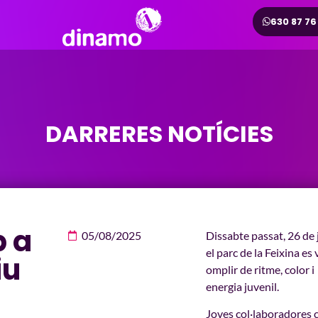
630 87 76
DARRERES NOTÍCIES
 a
05/08/2025
Dissabte passat, 26 de j
el parc de la Feixina es 
iu
omplir de ritme, color i
energia juvenil.
Joves col·laboradores