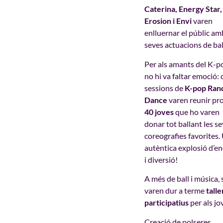
Caterina, Energy Star,
Erosion i Envi
varen
enlluernar el públic am
seves actuacions de bal
Per als amants del K-p
no hi va faltar emoció:
sessions de
K-pop Ra
Dance
varen reunir pr
40 joves
que ho varen
donar tot ballant les s
coreografies favorites.
autèntica explosió d’en
i diversió!
A més de ball i música, s
varen dur a terme
talle
participatius
per als jo
Creació de polseres