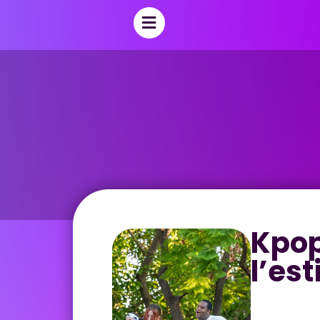
Kpop
l’est