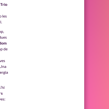
 Trio
b les
l.
op,
 dues
ndom
op de
eves
 Una
ergia
’hi
rs
ves: