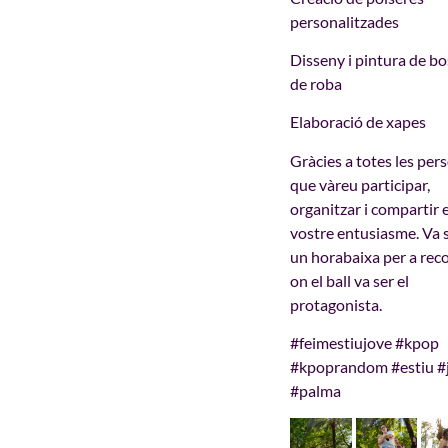
personalitzades
Disseny i pintura de b
de roba
Elaboració de xapes
Gràcies a totes les per
que vàreu participar,
organitzar i compartir e
vostre entusiasme. Va 
un horabaixa per a reco
on el ball va ser el
protagonista.
#feimestiujove #kpop
#kpoprandom #estiu #
#palma