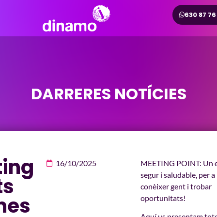
630 87 76
DARRERES NOTÍCIES
ing
16/10/2025
MEETING POINT: Un e
segur i saludable, per a
ts
conèixer gent i trobar
mes
oportunitats!
Aquí us presentam tote