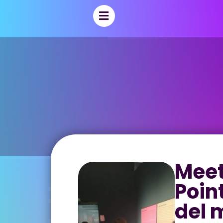
Meet
Poin
del 