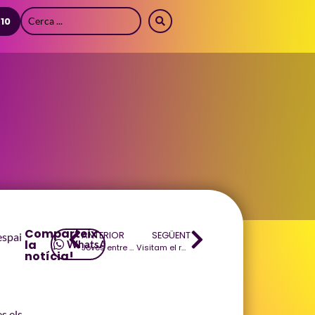
 10
Comparteix
ANTERIOR
SEGÜENT
spai
la
WhatsApp
Joves entre discs: un matí a l’Espai Xocolat
Visitam el rocòdrom In Rock
notícia!
s els