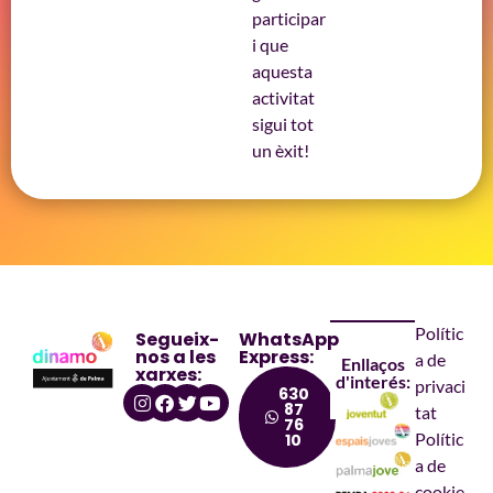
participar
i que
aquesta
activitat
sigui tot
un èxit!
Polític
Segueix-
WhatsApp
nos a les
Express:
a de
Enllaços
xarxes:
d'interés:
privaci
630
87
tat
76
Polític
10
a de
cookie