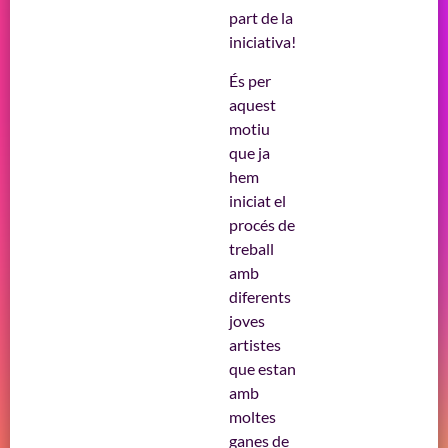
part de la
iniciativa!
És per
aquest
motiu
que ja
hem
iniciat el
procés de
treball
amb
diferents
joves
artistes
que estan
amb
moltes
ganes de