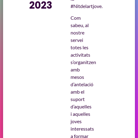
2023
#Nitdelartjove.
Com
sabeu, al
nostre
servei
totes les
activitats
s’organitzen
amb
mesos
d’antelació
amb el
suport
d’aquelles
i aquelles
joves
interessats
a formar