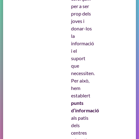
per a ser
prop dels
joves i
donar-los
la
informació
i el
suport
que
necessiten.
Per això,
hem
establert
punts
d’informació
als patis
dels
centres