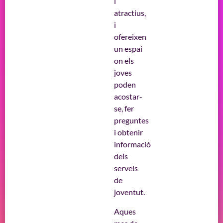
i
atractius,
i
ofereixen
un espai
on els
joves
poden
acostar-
se, fer
preguntes
i obtenir
informació
dels
serveis
de
joventut.
Aques