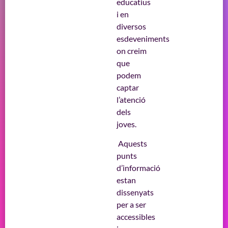
educatius
i en
diversos
esdeveniments
on creim
que
podem
captar
l’atenció
dels
joves.
Aquests
punts
d’informació
estan
dissenyats
per a ser
accessibles