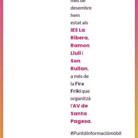
mes de
desembre
hem
estat als
IES La
Ribera
,
Ramon
Llull
i
Son
Rullan
,
a més de
la
Fira
Friki
que
organitzà
AV de
l’
Santa
Pagesa
.
#Puntdinformaciómòbil