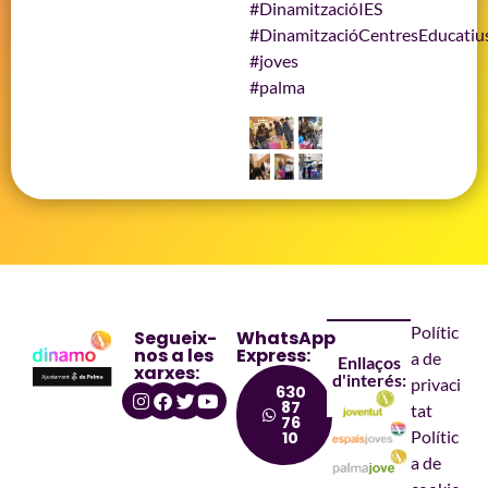
#DinamitzacióIES
#DinamitzacióCentresEducatiu
#joves
#palma
Polític
Segueix-
WhatsApp
nos a les
Express:
a de
Enllaços
xarxes:
d'interés:
privaci
630
87
tat
76
Polític
10
a de