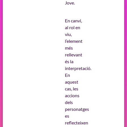
Jove.
En canvi,
al rol en
viu,
l’element
més
rellevant
és la
interpretació.
En
aquest
cas, les
accions
dels
personatges
es
reflecteixen