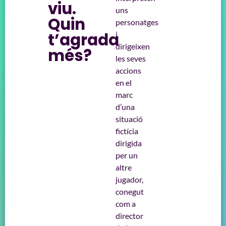
viu.
uns
Quin
personatges
t’agrada
i
dirigeixen
més?
les seves
accions
en el
marc
d’una
situació
fictícia
dirigida
per un
altre
jugador,
conegut
com a
director