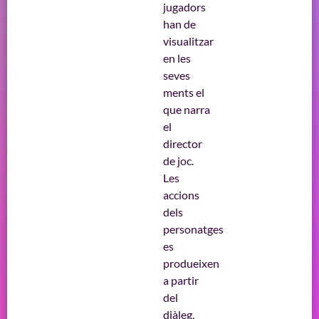
jugadors
han de
visualitzar
en les
seves
ments el
que narra
el
director
de joc.
Les
accions
dels
personatges
es
produeixen
a partir
del
diàleg,