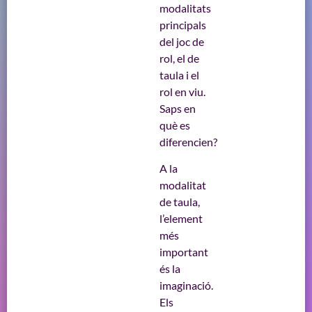
modalitats
principals
del joc de
rol, el de
taula i el
rol en viu.
Saps en
què es
diferencien?
A la
modalitat
de taula,
l’element
més
important
és la
imaginació.
Els