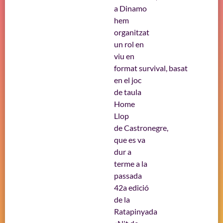
a Dinamo
hem
organitzat
un rol en
viu en
format survival, basat
en el joc
de taula
Home
Llop
de Castronegre,
que es va
dur a
terme a la
passada
42a edició
de la
Ratapinyada