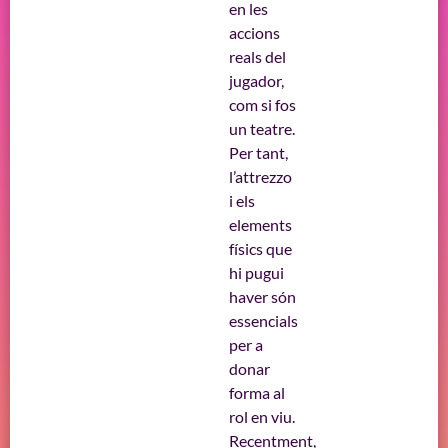
en les
accions
reals del
jugador,
com si fos
un teatre.
Per tant,
l’attrezzo
i els
elements
físics que
hi pugui
haver són
essencials
per a
donar
forma al
rol en viu.
Recentment,