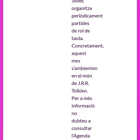
Joves
organitza
periòdicament
partides
de rol de
taula.
Concretament,
aquest
mes
s’ambienten
en el món
de J.R.R.
Tolkien.
Per a més
informació
no
dubteu a
consultar
l’Agenda