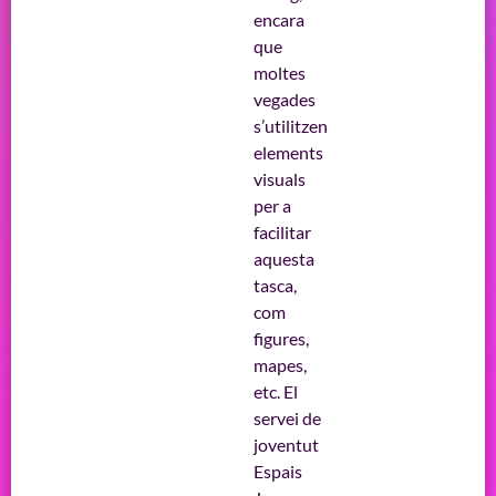
encara
que
moltes
vegades
s’utilitzen
elements
visuals
per a
facilitar
aquesta
tasca,
com
figures,
mapes,
etc. El
servei de
joventut
Espais