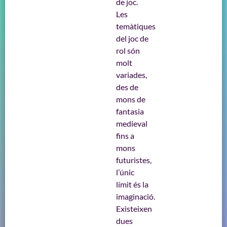
de joc.
Les
temàtiques
del joc de
rol són
molt
variades,
des de
mons de
fantasia
medieval
fins a
mons
futuristes,
l’únic
límit és la
imaginació.
Existeixen
dues