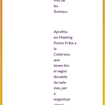
«Nit de
les
Ànimes».
Aprofita
els Meeting
Points Frikis a
la
Calatrava,
que
tenen lloc
el segon
dissabte
de cada
mes, per
a
organitzar
alguna