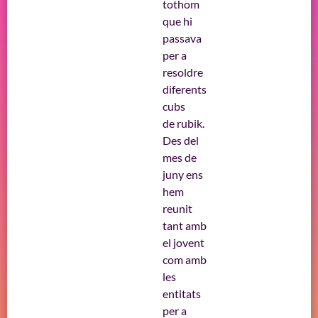
tothom
que hi
passava
per a
resoldre
diferents
cubs
de rubik.
Des del
mes de
juny ens
hem
reunit
tant amb
el jovent
com amb
les
entitats
per a