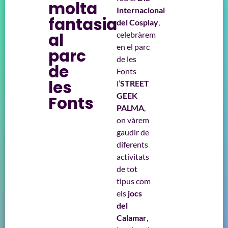
molta
Internacional
fantasia
del Cosplay
,
al
celebràrem
en el parc
parc
de les
de
Fonts
les
l’
STREET
GEEK
Fonts
PALMA
,
on vàrem
gaudir de
diferents
activitats
de tot
tipus com
els
jocs
del
Calamar
,