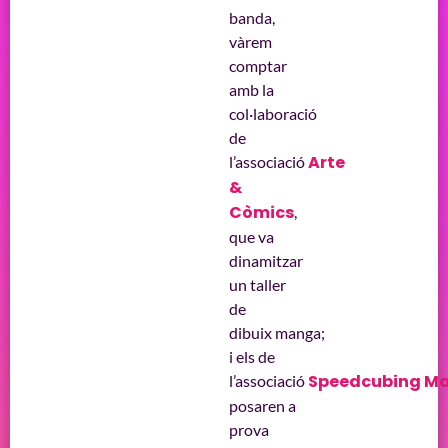
banda,
vàrem
comptar
amb la
col·laboració
de
Arte
l’associació
&
Còmics
,
que va
dinamitzar
un taller
de
dibuix manga;
i els de
Speedcubing Ma
l’associació
posaren a
prova