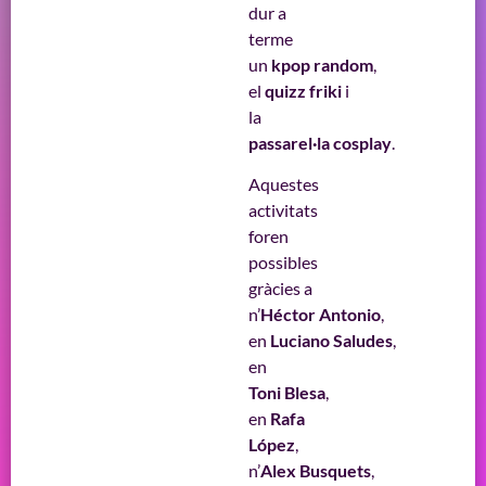
dur a
terme
un
kpop random
,
el
quizz friki
i
la
passarel·la cosplay
.
Aquestes
activitats
foren
possibles
gràcies a
n’
Héctor Antonio
,
en
Luciano Saludes
,
en
Toni Blesa
,
en
Rafa
López
,
n’
Alex Busquets
,