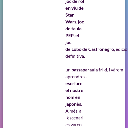
joc de rol
en viu de
Star
Wars
,
joc
de taula
PEP
,
el
joc
de Lobo de Castronegro
, edició
definitiva,
i
un
passaparaula friki
, i vàrem
aprendre a
escriure
el nostre
nom en
japonès
.
A més, a
l’escenari
es varen