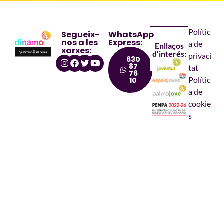
Polític
Segueix-
WhatsApp
nos a les
Express:
a de
Enllaços
xarxes:
d'interés:
privaci
630
87
tat
76
Polític
10
a de
cookie
s