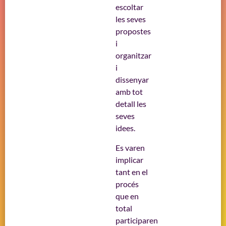
escoltar
les seves
propostes
i
organitzar
i
dissenyar
amb tot
detall les
seves
idees.
Es varen
implicar
tant en el
procés
que en
total
participaren