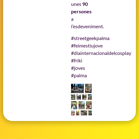
unes
90
persones
a
l’esdeveniment.
#streetgeekpalma
#feimestiujove
#diainternacionaldelcosplay
#friki
#joves
#palma