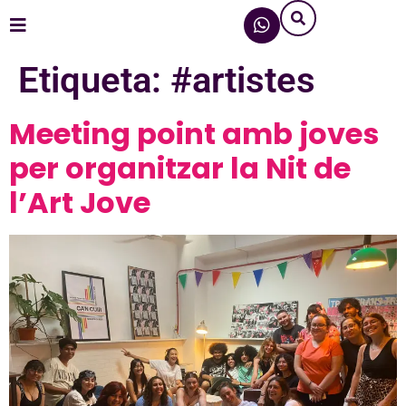
Etiqueta:
#artistes
Meeting point amb joves
per organitzar la Nit de
l’Art Jove