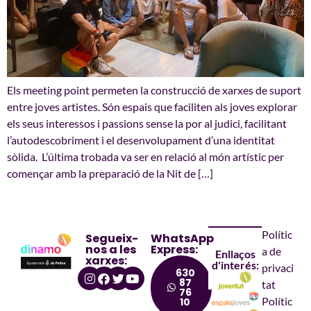
Els meeting point permeten la construcció de xarxes de suport
entre joves artistes. Són espais que faciliten als joves explorar
els seus interessos i passions sense la por al judici, facilitant
l’autodescobriment i el desenvolupament d’una identitat
sòlida. L’última trobada va ser en relació al món artístic per
començar amb la preparació de la Nit de […]
Polític
Segueix-
WhatsApp
nos a les
Express:
a de
Enllaços
xarxes:
d'interés:
privaci
630
87
tat
76
Polític
10