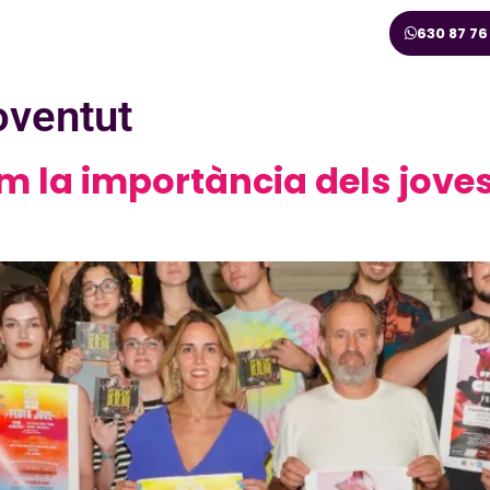
630 87 76
oventut
 la importància dels joves