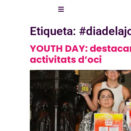
Etiqueta:
#diadelaj
YOUTH DAY: destacam
activitats d’oci