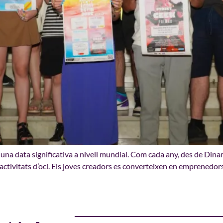
s una data significativa a nivell mundial. Com cada any, des de Din
s activitats d’oci. Els joves creadors es converteixen en emprenedor