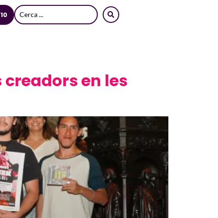
 10
 creadors en les