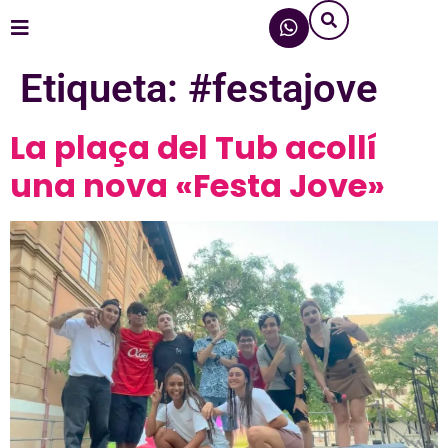
Etiqueta:
#festajove
La plaça del Tub acollí
una nova «Festa Jove»