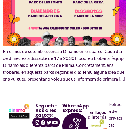
En el mes de setembre, cerca a Dinamo en els parcs! Cada dia
de dimecres a dissabte de 17 a 20.30 h podreu trobar a l’equip
Dinamo als diferents parcs de Palma. Concretament, ens
trobareu en aquests parcs segons el dia: Teniu alguna idea que
ens vulgueu presentar o voleu que us informem de primera […]
Polític
Segueix-
WhatsApp
nos a les
Express:
a de
Enllaços
xarxes:
d'interés:
privaci
630
87
tat
76