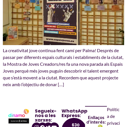
La creativitat jove continua fent camí per Palma! Després de
passar per diferents espais culturals i establiments de la ciutat,
la Mostra de Joves Creadors/res fa una nova parada als Espais
Joves perquè més joves puguin descobrir el talent emergent
que s’està movent a la ciutat. Recordem que aquest projecte
neix amb l’objectiu de donar […]
Polític
Segueix-
WhatsApp
nos a les
Express:
a de
Enllaços
xarxes:
d'interés:
privaci
630