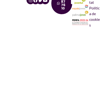
87
tat
76
Polític
10
a de
cookie
s