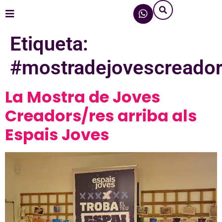
Etiqueta:
#mostradejovescreador
La Mostra de Joves
Creadors/res arriba als
Espais Joves